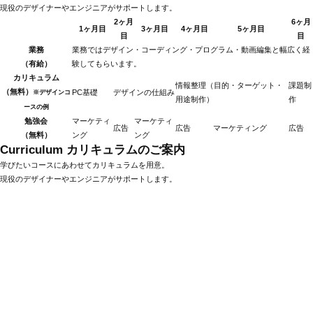
現役のデザイナーやエンジニアがサポートします。
2ヶ月
6ヶ月
1ヶ月目
3ヶ月目
4ヶ月目
5ヶ月目
目
目
業務
業務ではデザイン・コーディング・プログラム・動画編集と幅広く経
（有給）
験してもらいます。
カリキュラム
情報整理（目的・ターゲット・
課題制
（無料）
PC基礎
デザインの仕組み
※デザインコ
用途制作）
作
ースの例
勉強会
マーケティ
マーケティ
広告
広告
マーケティング
広告
（無料）
ング
ング
Curriculum
カリキュラムのご案内
学びたいコースにあわせてカリキュラムを用意。
現役のデザイナーやエンジニアがサポートします。