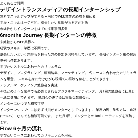
よくあるご質問
デザイントランスメディアの長期インターンシップ
無料でスキルアップができる + 有給でWEB業界の経験を積める
学歴・スキルは一切不問。成長したい意欲がある方が対象
未経験からインターンを経ての採用事例多数
6months Journey
長期インターンの特徴
未経験からWEB業界へ
経験やスキル、学歴は不問です。
成長したいという気持ちを持った方の参加をお待ちしています。
長期インターン後の採用
事例も多数あります。
学びたいスキルにあわせたカリキュラム
デザイン、プログラミング、動画編集、マーケティング。
各コースに合わせたカリキュラ
ムを用意。
スキルを身に付けながら現場での経験を積むことができます。
デジタルマーケティング勉強会を実施
今後どのような業界でも必要とされるデジタルマーケティング。
月1回の勉強会に社員と
一緒に参加ができます。
勉強会の終了後は簡単な懇親会も。
メンターにいつでも相談可能
インターンシップ生には必ず社員がメンターとしてつきます。
業務内容、学習方法、進路
について…なんでも相談可能です。
また月1回、メンターとの1on1ミーティングを実施し
ます。
Flow
6ヶ月の流れ
学びたいコースにあわせてカリキュラムを用意。