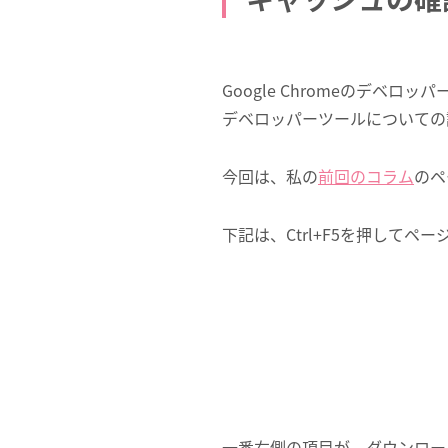
Google Chromeのデ
デベロッパーツールについての
今回は、私の
前回のコラム
のペ
下記は、Ctrl+F5を押してペ
一番右側の項目が、ダウンロー